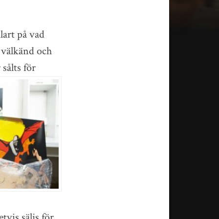
lart på vad
 välkänd och
r
sålts för
vis säljs för