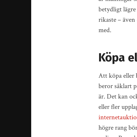
betydligt lägre
rikaste – även
med.
Köpa e
Att köpa eller
beror såklart 
är. Det kan oc
eller fler uppl
internetauktio
högre rang bö