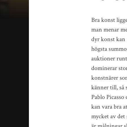
Bra konst ligg
man menar med
dyr konst kan
högsta summor
auktioner runt
dominerar sto
konstnärer som
känner till, s
Pablo Picasso 
kan vara bra a
mycket av det 
är målningar s