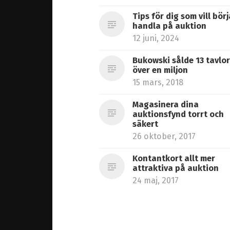
Tips för dig som vill börj
handla på auktion
12 juni, 2024
Bukowski sålde 13 tavlor
över en miljon
15 mars, 2018
Magasinera dina
auktionsfynd torrt och
säkert
26 oktober, 2017
Kontantkort allt mer
attraktiva på auktion
24 maj, 2017