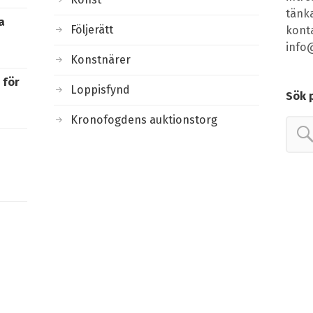
tänka
a
Följerätt
kont
info
Konstnärer
 för
Loppisfynd
Sök 
Kronofogdens auktionstorg