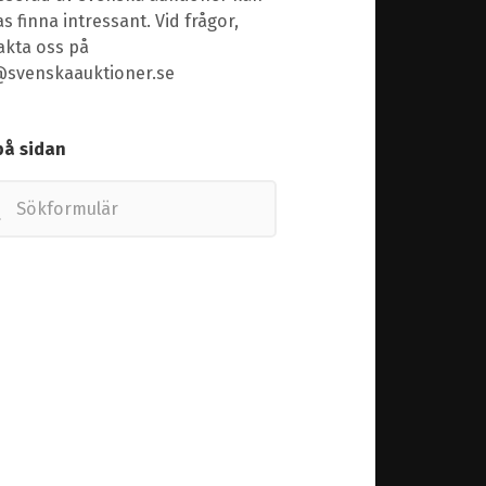
s finna intressant. Vid frågor,
akta oss på
@svenskaauktioner.se
på sidan