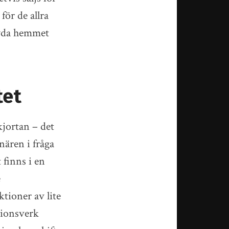
för de allra
pryda hemmet
tet
kjortan – det
nären i fråga
 finns i en
e
tioner av lite
tionsverk