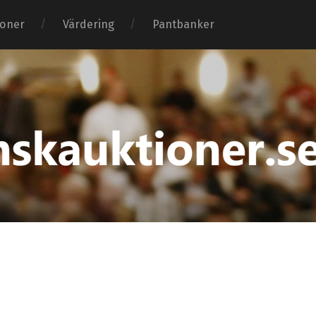
ioner
Värdering
Pantbanker