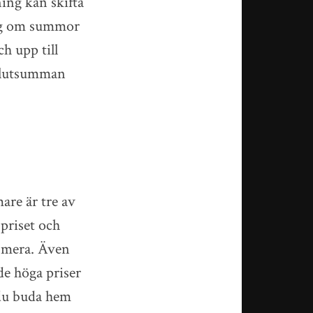
ning kan skifta
 sig om summor
h upp till
 slutsumman
re är tre av
spriset och
d mera. Även
e höga priser
 du buda hem