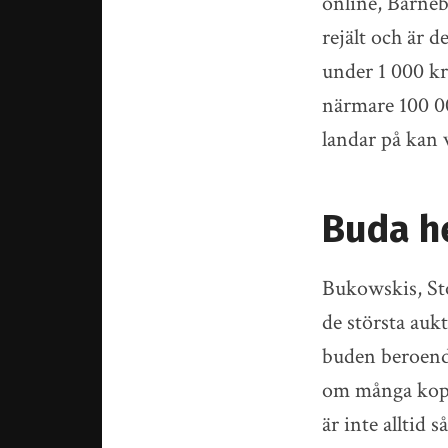
online, Barneb
rejält och är 
under 1 000 kr
närmare 100 00
landar på kan 
Buda h
Bukowskis, St
de största auk
buden beroende
om många kopp
är inte alltid