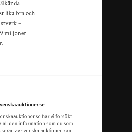
välkända
t lika bra och
nstverk –
79 miljoner
r.
venskaauktioner.se
enskaauktioner.se har vi försökt
a all den information som du som
esserad av svenska auktioner kan