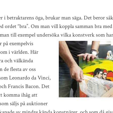
er i betraktarens öga, brukar man säga. Det beror såk
 ordet “bra”. Om man vill koppla samman bra med
 man till exempel undersöka vilka konstverk som ha
 på exempelvis
om i världen. Här
ra och välkända
 de flesta av oss
å som Leonardo da Vinci,
och Francis Bacon. Det
tt komma ihåg att
som säljs på auktioner
kapade av mindre kända konstnärer, och som då givet