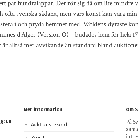
ett par hundralappar. Det rör sig då om lite mindre 
h ofta svenska sådana, men vars konst kan vara mins
estera i och pryda hemmet med. Världens dyraste ko
emmes d’Alger (Version O) – budades hem för hela 1
t är alltså mer avvikande än standard bland auktione
Mer information
Om S
g: En
På Sv
Auktionsrekord
saml
intr
Konst