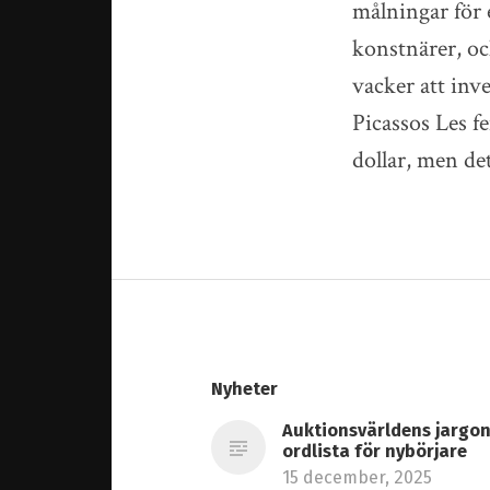
målningar för 
konstnärer, oc
vacker att inv
Picassos Les f
dollar, men de
Nyheter
Auktionsvärldens jargon
ordlista för nybörjare
15 december, 2025