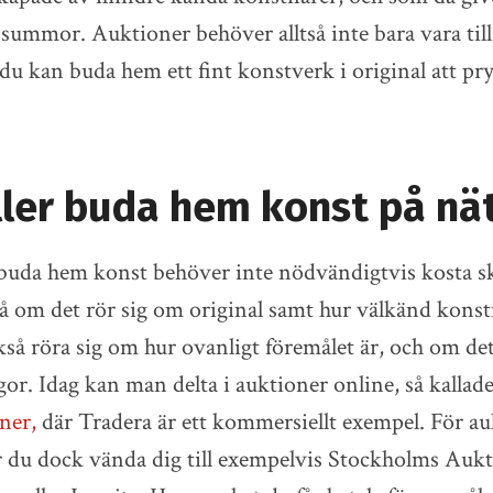
 summor. Auktioner behöver alltså inte bara vara till 
 du kan buda hem ett fint konstverk i original att 
ller buda hem konst på nä
 buda hem konst behöver inte nödvändigtvis kosta s
på om det rör sig om original samt hur välkänd konst
kså röra sig om hur ovanligt föremålet är, och om det
agor. Idag kan man delta i auktioner online, så kallad
ner,
där Tradera är ett kommersiellt exempel. För auk
r du dock vända dig till exempelvis Stockholms Auk